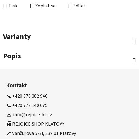
Tisk
Zeptat se
Sdílet
Varianty
Popis
Z
á
Kontakt
p
a
📞
+420 376 382 946
t
📞
+420 777 140 675
í
✉️
info@rejoice-kt.cz
🏬 REJOICE SHOP KLATOVY
📍 Vančurova 52/I, 339 01 Klatovy