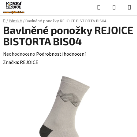
Přejít
Hledat
NÁKUPN
na
KOŠÍK
obsah
Domů
/
Pánské
/
Bavlněné ponožky REJOICE BISTORTA BIS04
Bavlněné ponožky REJOICE
BISTORTA BIS04
Průměrné
Neohodnoceno
Podrobnosti hodnocení
hodnocení
Značka:
REJOICE
produktu
je
0,0
z
5
hvězdiček.