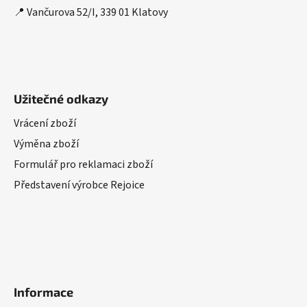
k
📍 Vančurova 52/I, 339 01 Klatovy
y
v
ý
p
i
Užitečné odkazy
s
u
Vrácení zboží
Výměna zboží
Formulář pro reklamaci zboží
Představení výrobce Rejoice
Informace