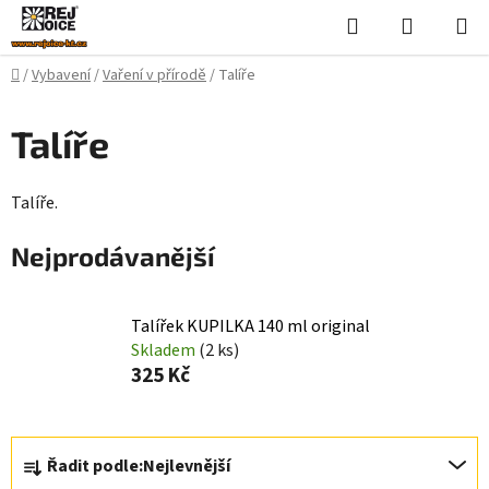
Přejít
Hledat
NÁKUPN
na
KOŠÍK
obsah
Domů
/
Vybavení
/
Vaření v přírodě
/
Talíře
Talíře
Talíře.
Nejprodávanější
Talířek KUPILKA 140 ml original
Skladem
(2 ks)
325 Kč
Ř
Řadit podle:
Nejlevnější
a