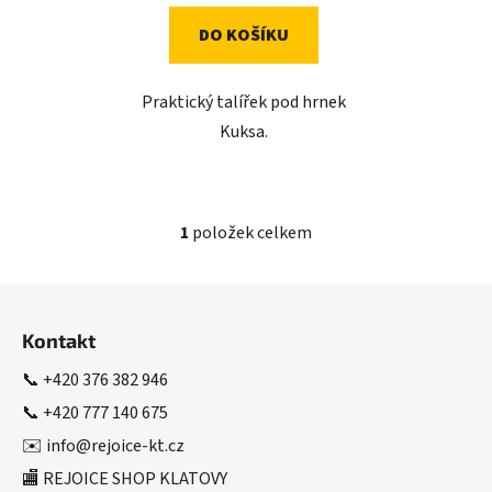
DO KOŠÍKU
Praktický talířek pod hrnek
Kuksa.
1
položek celkem
O
v
l
Z
á
á
d
Kontakt
p
a
a
📞
+420 376 382 946
c
t
í
📞
+420 777 140 675
í
p
✉️
info@rejoice-kt.cz
r
🏬 REJOICE SHOP KLATOVY
v