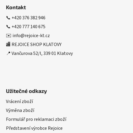
á
á
d
Kontakt
p
a
a
📞
+420 376 382 946
c
t
í
📞
+420 777 140 675
í
p
✉️
info@rejoice-kt.cz
r
🏬 REJOICE SHOP KLATOVY
v
k
📍 Vančurova 52/I, 339 01 Klatovy
y
v
ý
p
i
Užitečné odkazy
s
u
Vrácení zboží
Výměna zboží
Formulář pro reklamaci zboží
Představení výrobce Rejoice