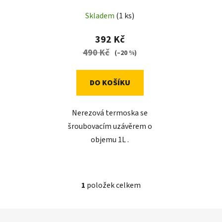
u
Skladem
(1 ks)
k
t
392 Kč
ů
490 Kč
(–20 %)
DO KOŠÍKU
Nerezová termoska se
šroubovacím uzávěrem o
objemu 1L .
1
položek celkem
O
v
l
Z