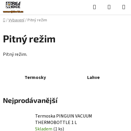
Přejít
Hledat
NÁKUPN
na
KOŠÍK
obsah
Domů
/
Vybavení
/
Pitný režim
Pitný režim
Pitný režim.
Termosky
Lahve
Nejprodávanější
Termoska PINGUIN VACUUM
THERMOBOTTLE 1 L
Skladem
(1 ks)