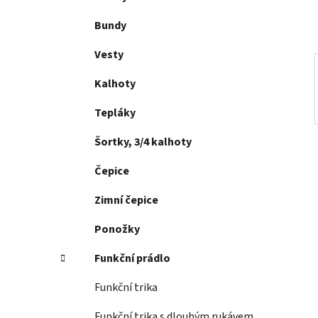
p
a
Bundy
n
Vesty
e
l
Kalhoty
Tepláky
Šortky, 3/4 kalhoty
Čepice
Zimní čepice
Ponožky
Funkční prádlo
Funkční trika
Funkční trika s dlouhým rukávem