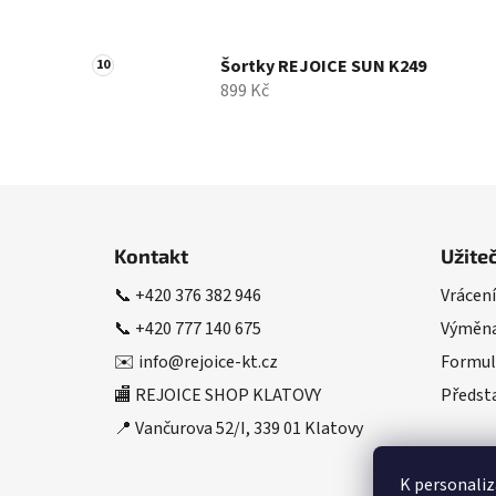
Šortky REJOICE SUN K249
899 Kč
Z
á
Kontakt
Užite
p
📞
+420 376 382 946
Vrácení
a
📞
+420 777 140 675
Výměna
t
í
✉️
info@rejoice-kt.cz
Formul
🏬 REJOICE SHOP KLATOVY
Předsta
📍 Vančurova 52/I, 339 01 Klatovy
K personaliz