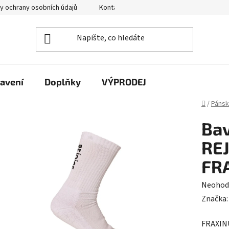
y ochrany osobních údajů
Kontakty
avení
Doplňky
VÝPRODEJ
Domů
/
Páns
Ba
RE
FR
Průměr
Neohod
hodnoc
Značka
produk
FRAXINU
je