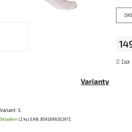
0,0
z
ZVO
5
hvězdič
14
Měrná 
Tisk
Varianty
Variant: S
Skladem
(2 ks)
EAN:
8591699202971