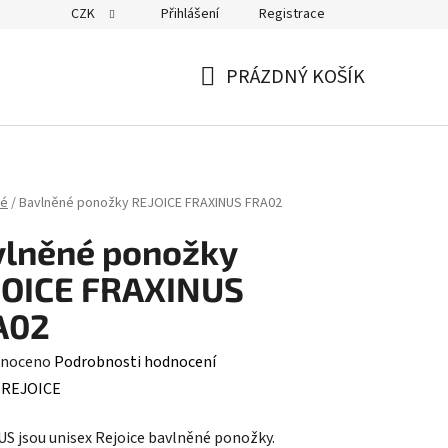
CZK
Přihlášení
Registrace
PRÁZDNÝ KOŠÍK
NÁKUPNÍ
KOŠÍK
ké
/
Bavlněné ponožky REJOICE FRAXINUS FRA02
vlněné ponožky
JOICE FRAXINUS
A02
né
noceno
Podrobnosti hodnocení
ení
:
REJOICE
tu
S jsou unisex Rejoice bavlněné ponožky.