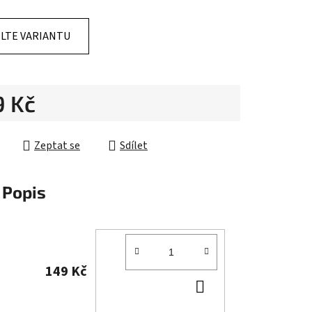
LTE VARIANTU
ek.
9 Kč
cena:
Zeptat se
Sdílet
Popis
149 Kč
DO
KOŠÍKU