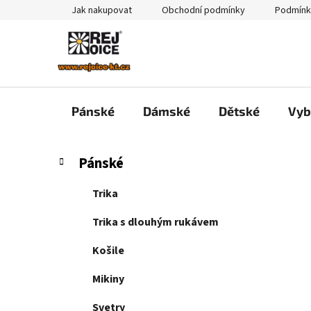
Přejít
Jak nakupovat
Obchodní podmínky
Podmínk
na
obsah
Pánské
Dámské
Dětské
Vyb
P
K
Přeskočit
Pánské
a
kategorie
o
t
s
Trika
e
t
g
Trika s dlouhým rukávem
r
o
a
r
Košile
i
n
e
Mikiny
n
í
Svetry