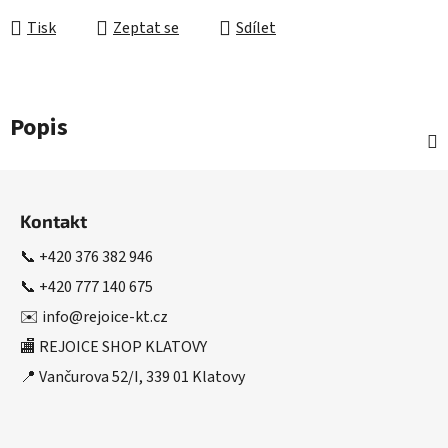
Tisk
Zeptat se
Sdílet
Popis
Z
á
Kontakt
p
a
📞
+420 376 382 946
t
📞
+420 777 140 675
í
✉️
info@rejoice-kt.cz
🏬 REJOICE SHOP KLATOVY
📍 Vančurova 52/I, 339 01 Klatovy