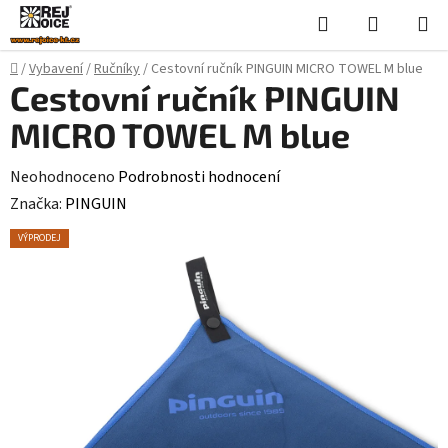
Přejít
Hledat
NÁKUPN
na
KOŠÍK
obsah
Domů
/
Vybavení
/
Ručníky
/
Cestovní ručník PINGUIN MICRO TOWEL M blue
Cestovní ručník PINGUIN
MICRO TOWEL M blue
Průměrné
Neohodnoceno
Podrobnosti hodnocení
hodnocení
Značka:
PINGUIN
produktu
VÝPRODEJ
je
0,0
z
5
hvězdiček.