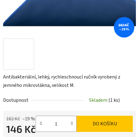
182 KČ
–19 %
Antibakteriální, lehký, rychleschnoucí ručník vyrobený z
jemného mikrovlákna, velikost M.
Dostupnost
Skladem
(1 ks)
182 Kč
–19 %
DO KOŠÍKU
146 Kč
Měrná cena: