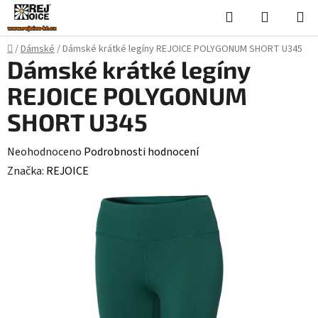
Přejít
Hledat
NÁKUPN
na
KOŠÍK
obsah
Domů
/
Dámské
/
Dámské krátké legíny REJOICE POLYGONUM SHORT U345
Dámské krátké legíny
REJOICE POLYGONUM
SHORT U345
Průměrné
Neohodnoceno
Podrobnosti hodnocení
hodnocení
Značka:
REJOICE
produktu
je
0,0
z
5
hvězdiček.