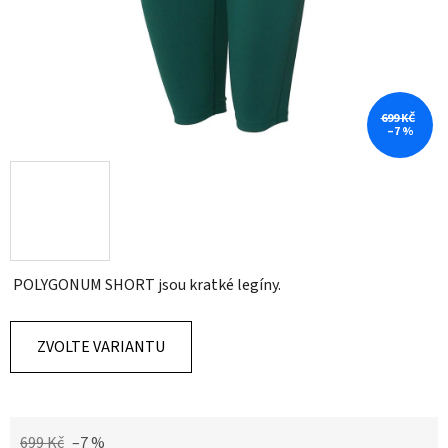
699 KČ
–7 %
POLYGONUM SHORT jsou kratké legíny.
ZVOLTE VARIANTU
699 Kč
–7 %