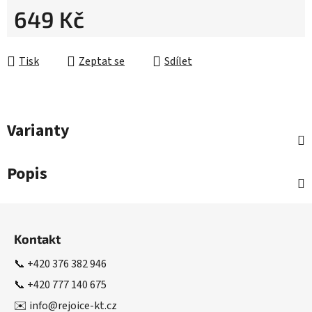
649 Kč
Měrná cena:
Tisk
Zeptat se
Sdílet
Varianty
Popis
Z
á
Kontakt
p
a
📞
+420 376 382 946
t
📞
+420 777 140 675
í
✉️
info@rejoice-kt.cz