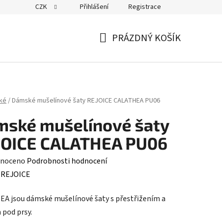
CZK
Přihlášení
Registrace
PRÁZDNÝ KOŠÍK
NÁKUPNÍ
KOŠÍK
ké
/
Dámské mušelínové šaty REJOICE CALATHEA PU06
ské mušelínové šaty
JOICE CALATHEA PU06
né
noceno
Podrobnosti hodnocení
ení
:
REJOICE
tu
A jsou dámské mušelínové šaty s přestřižením a
 pod prsy.