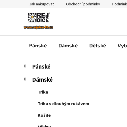
Přejít
Jak nakupovat
Obchodní podmínky
Podmínk
na
obsah
Pánské
Dámské
Dětské
Vyb
P
K
Přeskočit
Pánské
a
kategorie
o
t
s
Dámské
e
t
g
r
Trika
o
a
r
Trika s dlouhým rukávem
i
n
e
n
Košile
í