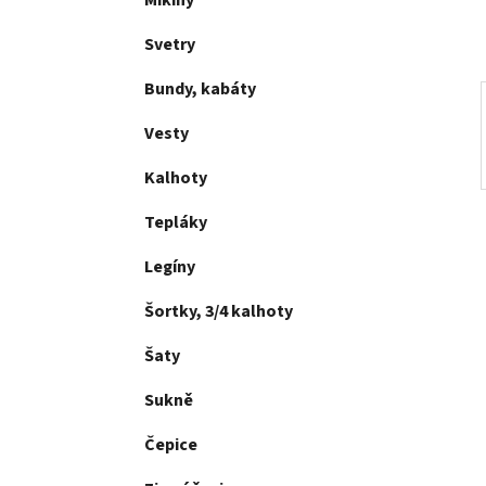
Mikiny
p
a
Svetry
n
Bundy, kabáty
e
l
Vesty
Kalhoty
Tepláky
Legíny
Šortky, 3/4 kalhoty
Šaty
Sukně
Čepice