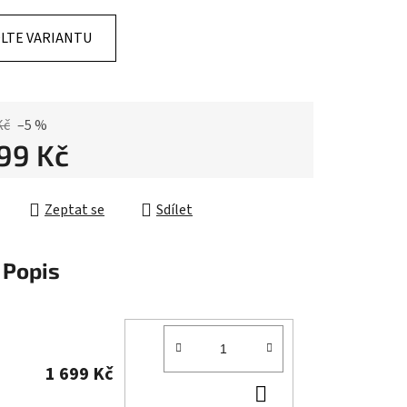
LTE VARIANTU
ek.
Kč
–5 %
699 Kč
cena:
Zeptat se
Sdílet
Popis
1 699 Kč
DO