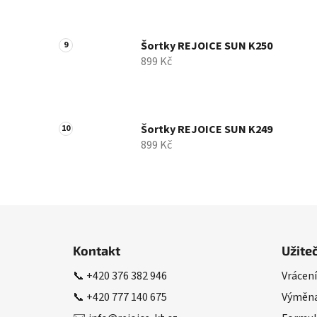
Šortky REJOICE SUN K250
899 Kč
Šortky REJOICE SUN K249
899 Kč
Z
á
Kontakt
Užite
p
📞
+420 376 382 946
Vrácení
a
📞
+420 777 140 675
Výměna
t