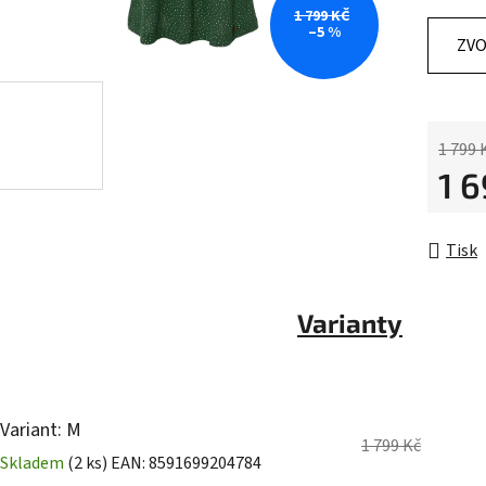
z
1 799 KČ
–5 %
5
ZVO
hvězdič
1 799 
1 
Měrná 
Tisk
Varianty
Variant: M
1 799 Kč
Skladem
(2 ks)
EAN:
8591699204784