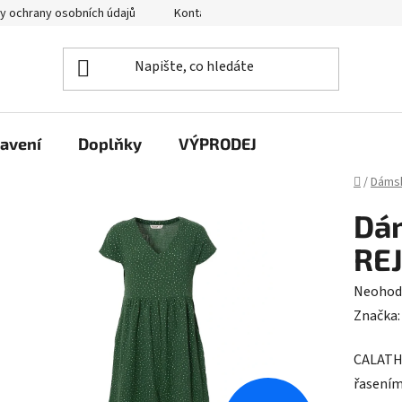
y ochrany osobních údajů
Kontakty
avení
Doplňky
VÝPRODEJ
Domů
/
Dáms
Dám
RE
Průměr
Neohod
hodnoc
Značka
produk
CALATHE
je
řasením
0,0