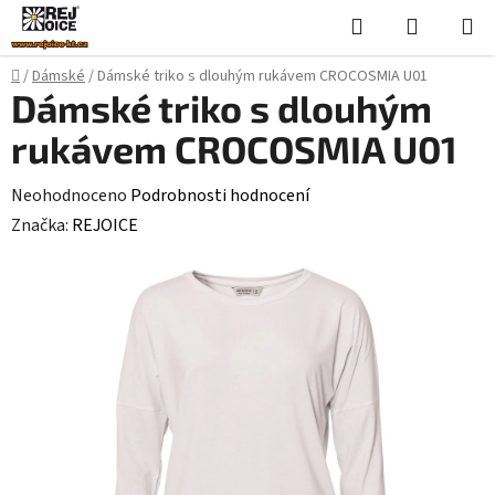
Přejít
Hledat
NÁKUPN
na
KOŠÍK
obsah
Domů
/
Dámské
/
Dámské triko s dlouhým rukávem CROCOSMIA U01
Dámské triko s dlouhým
rukávem CROCOSMIA U01
Průměrné
Neohodnoceno
Podrobnosti hodnocení
hodnocení
Značka:
REJOICE
produktu
je
0,0
z
5
hvězdiček.