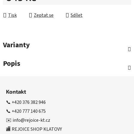
Měrná cena:
Tisk
Zeptat se
Sdílet
Varianty
Popis
Z
á
Kontakt
p
a
📞
+420 376 382 946
t
📞
+420 777 140 675
í
✉️
info@rejoice-kt.cz
🏬 REJOICE SHOP KLATOVY