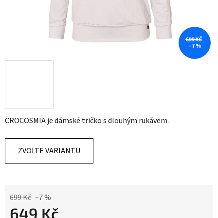
699 KČ
–7 %
CROCOSMIA je dámské tričko s dlouhým rukávem.
ZVOLTE VARIANTU
699 Kč
–7 %
649 Kč