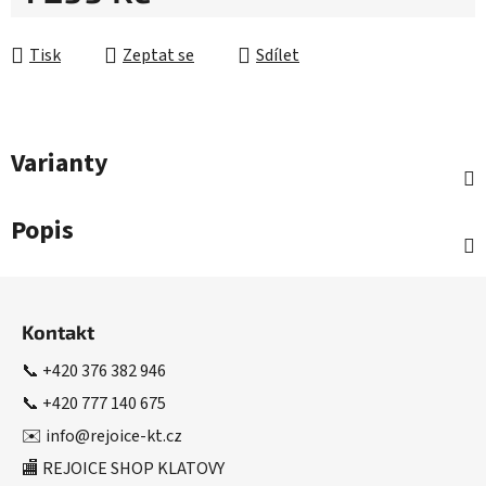
Měrná cena:
Tisk
Zeptat se
Sdílet
Varianty
Popis
Z
á
Kontakt
p
a
📞
+420 376 382 946
t
📞
+420 777 140 675
í
✉️
info@rejoice-kt.cz
🏬 REJOICE SHOP KLATOVY