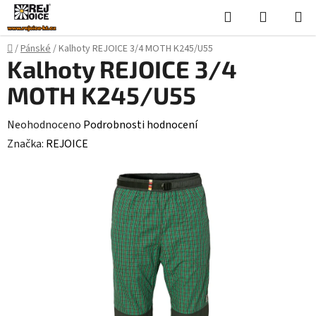
Přejít
Hledat
NÁKUPN
na
KOŠÍK
obsah
Domů
/
Pánské
/
Kalhoty REJOICE 3/4 MOTH K245/U55
Kalhoty REJOICE 3/4
MOTH K245/U55
Průměrné
Neohodnoceno
Podrobnosti hodnocení
hodnocení
Značka:
REJOICE
produktu
je
0,0
z
5
hvězdiček.