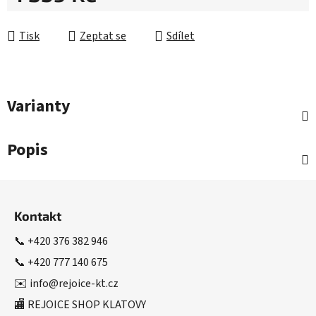
Měrná cena:
Tisk
Zeptat se
Sdílet
Varianty
Popis
Z
á
Kontakt
p
a
📞
+420 376 382 946
t
📞
+420 777 140 675
í
✉️
info@rejoice-kt.cz
🏬 REJOICE SHOP KLATOVY