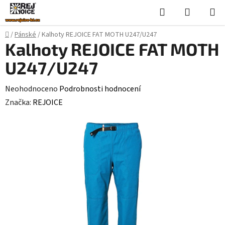
Přejít
Hledat
NÁKUPN
na
KOŠÍK
obsah
Domů
/
Pánské
/
Kalhoty REJOICE FAT MOTH U247/U247
Kalhoty REJOICE FAT MOTH
U247/U247
Průměrné
Neohodnoceno
Podrobnosti hodnocení
hodnocení
Značka:
REJOICE
produktu
je
0,0
z
5
hvězdiček.