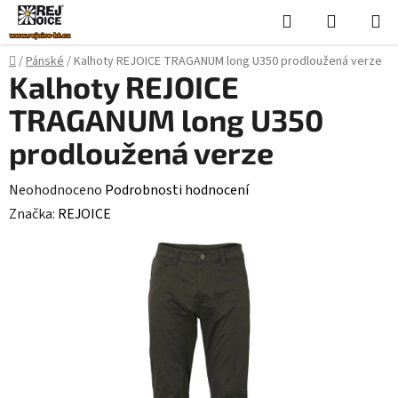
Přejít
Hledat
NÁKUPN
na
KOŠÍK
obsah
Domů
/
Pánské
/
Kalhoty REJOICE TRAGANUM long U350 prodloužená verze
Kalhoty REJOICE
TRAGANUM long U350
prodloužená verze
Průměrné
Neohodnoceno
Podrobnosti hodnocení
hodnocení
Značka:
REJOICE
produktu
je
0,0
z
5
hvězdiček.