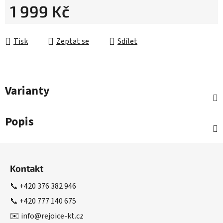
1 999 Kč
Měrná cena:
Tisk
Zeptat se
Sdílet
Varianty
Popis
Z
á
Kontakt
p
a
📞
+420 376 382 946
t
📞
+420 777 140 675
í
✉️
info@rejoice-kt.cz