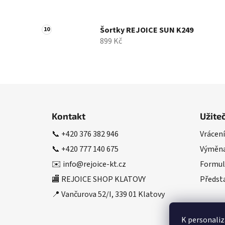
Šortky REJOICE SUN K249
899 Kč
Z
á
Kontakt
Užite
p
📞
+420 376 382 946
Vrácení
a
📞
+420 777 140 675
Výměna
t
í
✉️
info@rejoice-kt.cz
Formul
🏬 REJOICE SHOP KLATOVY
Předsta
📍 Vančurova 52/I, 339 01 Klatovy
K personaliz