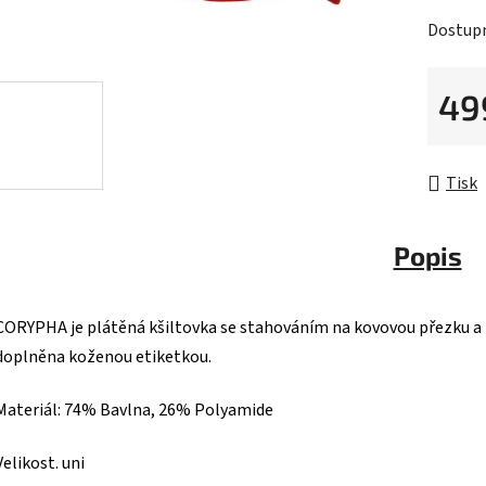
z
Dostup
5
hvězdič
49
Měrná 
Tisk
Popis
CORYPHA je plátěná kšiltovka se stahováním na kovovou přezku a
doplněna koženou etiketkou.
Materiál:
74% Bavlna, 26% Polyamide
Velikost. uni