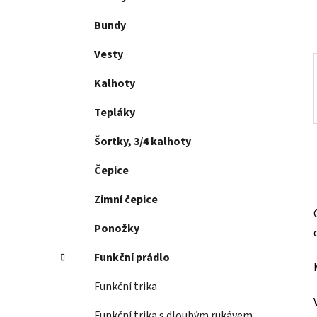
p
a
Bundy
n
Vesty
e
l
Kalhoty
Tepláky
Šortky, 3/4 kalhoty
Čepice
Zimní čepice
Ponožky
Funkční prádlo
Funkční trika
Funkční trika s dlouhým rukávem