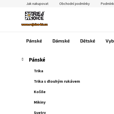
Přejít
Jak nakupovat
Obchodní podmínky
Podmínk
na
obsah
Pánské
Dámské
Dětské
Vyb
P
K
Přeskočit
Pánské
a
kategorie
o
t
s
Trika
e
t
g
Trika s dlouhým rukávem
r
o
a
r
Košile
i
n
e
Mikiny
n
í
Svetry