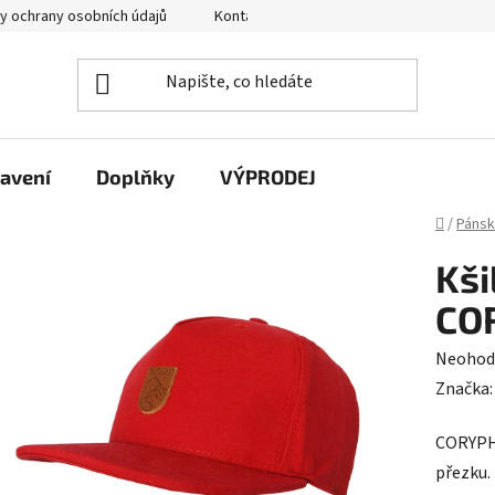
y ochrany osobních údajů
Kontakty
avení
Doplňky
VÝPRODEJ
Domů
/
Páns
Kši
CO
Průměr
Neohod
hodnoc
Značka
produk
CORYPHA
je
přezku.
0,0