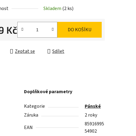
nost
Skladem
(2 ks)
ek.
9 Kč
DO KOŠÍKU
cena:
Zeptat se
Sdílet
Doplňkové parametry
Kategorie
Pánské
Záruka
2 roky
85916995
EAN
54902