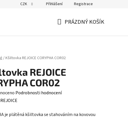
CZK
Přihlášení
Registrace
PRÁZDNÝ KOŠÍK
NÁKUPNÍ
KOŠÍK
ké
/
Kšiltovka REJOICE CORYPHA COR02
ltovka REJOICE
RYPHA COR02
né
noceno
Podrobnosti hodnocení
ení
:
REJOICE
tu
 je plátěná kšiltovka se stahováním na kovovou