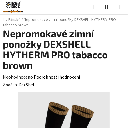
Přejít
Hledat
NÁKUPN
na
KOŠÍK
obsah
Domů
/
Pánské
/
Nepromokavé zimní ponožky DEXSHELL HYTHERM PRO
tabacco brown
Nepromokavé zimní
ponožky DEXSHELL
HYTHERM PRO tabacco
brown
Průměrné
Neohodnoceno
Podrobnosti hodnocení
hodnocení
Značka:
DexShell
produktu
je
0,0
z
5