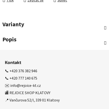
Tisk
Zeptat se
Sdílet
Varianty
Popis
Z
á
Kontakt
p
a
📞
+420 376 382 946
t
📞
+420 777 140 675
í
✉️
info@rejoice-kt.cz
🏬 REJOICE SHOP KLATOVY
📍 Vančurova 52/I, 339 01 Klatovy