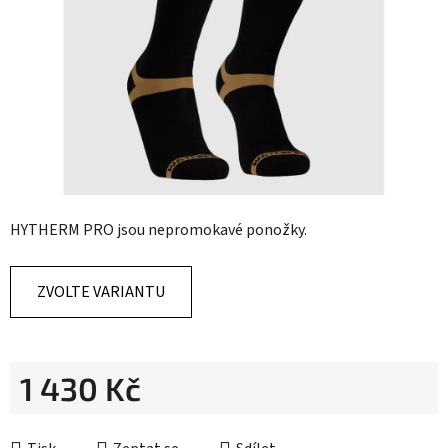
hvězdiček.
HYTHERM PRO jsou nepromokavé ponožky.
ZVOLTE VARIANTU
1 430 Kč
Měrná cena: