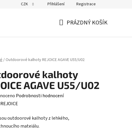
CZK
Přihlášení
Registrace
PRÁZDNÝ KOŠÍK
NÁKUPNÍ
KOŠÍK
ké
/
Outdoorové kalhoty REJOICE AGAVE U55/U02
doorové kalhoty
JOICE AGAVE U55/U02
né
noceno
Podrobnosti hodnocení
ení
:
REJOICE
tu
sou outdoorové kalhoty z lehkého,
chnoucího mateiálu.