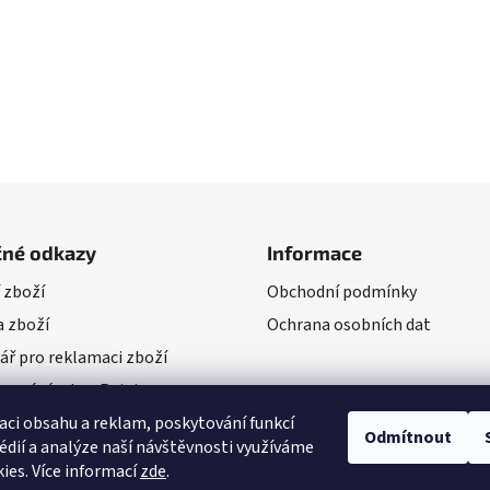
čné odkazy
Informace
 zboží
Obchodní podmínky
 zboží
Ochrana osobních dat
ář pro reklamaci zboží
vení výrobce Rejoice
aci obsahu a reklam, poskytování funkcí
Odmítnout
édií a analýze naší návštěvnosti využíváme
ies. Více informací
zde
.