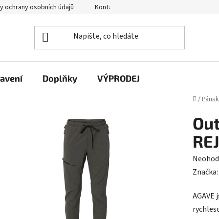
y ochrany osobních údajů
Kontakty
avení
Doplňky
VÝPRODEJ
Domů
/
Páns
Out
RE
Průměr
Neohod
hodnoc
Značka
produk
AGAVE j
je
rychles
0,0