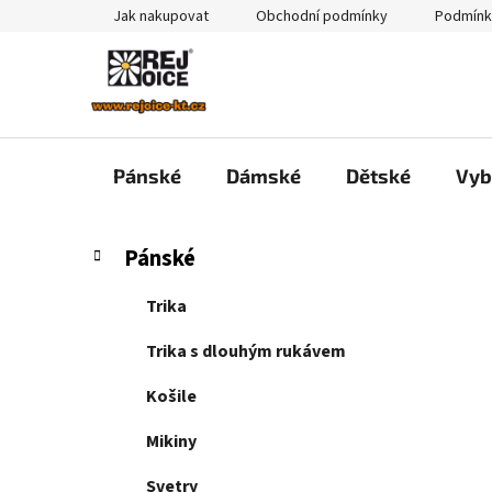
Přejít
Jak nakupovat
Obchodní podmínky
Podmínk
na
obsah
Pánské
Dámské
Dětské
Vyb
P
K
Přeskočit
Pánské
a
kategorie
o
t
s
Trika
e
t
g
Trika s dlouhým rukávem
r
o
a
r
Košile
i
n
e
Mikiny
n
í
Svetry