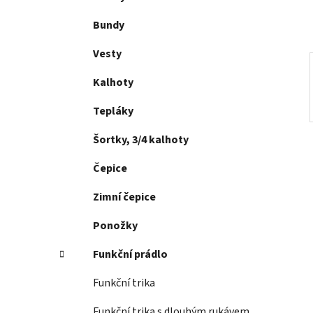
p
a
Bundy
n
Vesty
e
l
Kalhoty
Tepláky
Šortky, 3/4 kalhoty
Čepice
Zimní čepice
Ponožky
Funkční prádlo
Funkční trika
Funkční trika s dlouhým rukávem