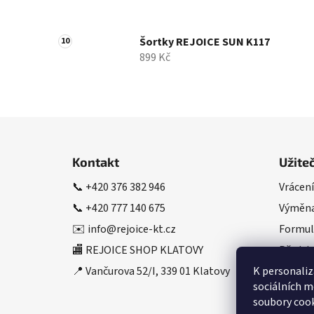
Šortky REJOICE SUN K117
899 Kč
Z
á
Kontakt
Užite
p
📞
+420 376 382 946
Vrácení
a
📞
+420 777 140 675
Výměna
t
í
✉️
info@rejoice-kt.cz
Formul
🏬 REJOICE SHOP KLATOVY
Předsta
K personaliz
📍 Vančurova 52/I, 339 01 Klatovy
sociálních m
soubory cook