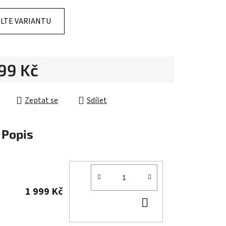
LTE VARIANTU
ek.
999 Kč
cena:
Zeptat se
Sdílet
Popis
1 999 Kč
DO
KOŠÍKU