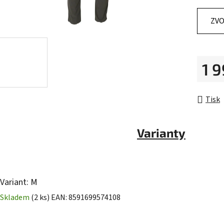
z
5
ZVO
hvězdič
1 
Měrná 
Tisk
Varianty
Variant: M
Skladem
(2 ks)
EAN:
8591699574108