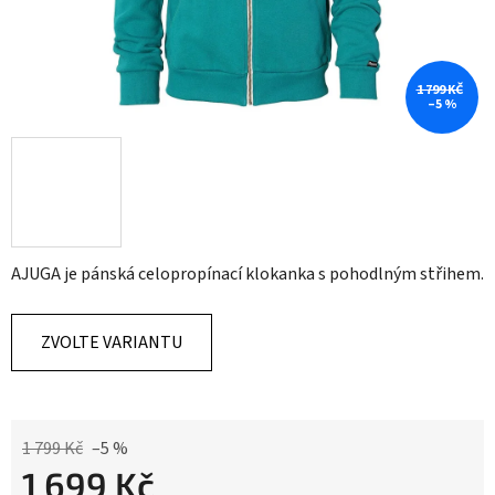
1 799 KČ
–5 %
AJUGA je pánská celopropínací klokanka s pohodlným střihem.
ZVOLTE VARIANTU
1 799 Kč
–5 %
1 699 Kč