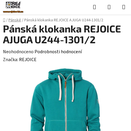
Přejít
Hledat
NÁKUPN
na
KOŠÍK
obsah
Domů
/
Pánské
/
Pánská klokanka REJOICE AJUGA U244-1301/2
Pánská klokanka REJOICE
AJUGA U244-1301/2
Průměrné
Neohodnoceno
Podrobnosti hodnocení
hodnocení
Značka:
REJOICE
produktu
je
0,0
z
5
hvězdiček.