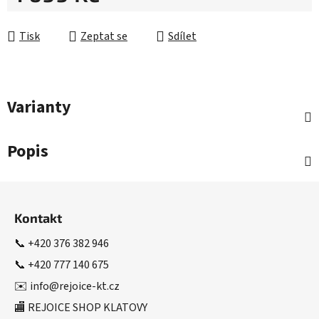
Měrná cena:
Tisk
Zeptat se
Sdílet
Varianty
Popis
Z
á
Kontakt
p
a
📞
+420 376 382 946
t
📞
+420 777 140 675
í
✉️
info@rejoice-kt.cz
🏬 REJOICE SHOP KLATOVY