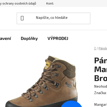
y ochrany osobních údajů
Kontakty
avení
Doplňky
VÝPRODEJ
Domů
/
Páns
Pán
Ma
Br
Průměr
Neohod
hodnoc
Značka
produk
Mangart
je