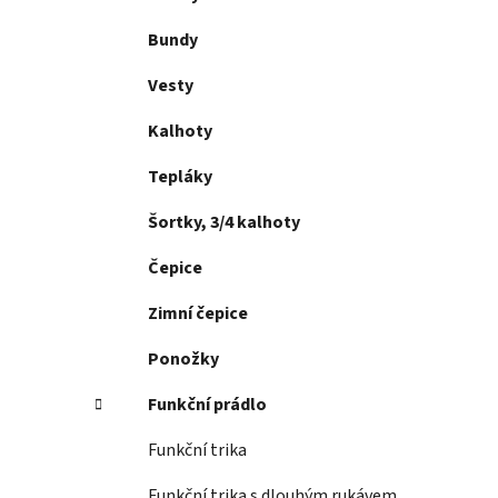
p
a
Bundy
n
Vesty
e
l
Kalhoty
Tepláky
Šortky, 3/4 kalhoty
Čepice
Zimní čepice
Ponožky
Funkční prádlo
Funkční trika
Funkční trika s dlouhým rukávem