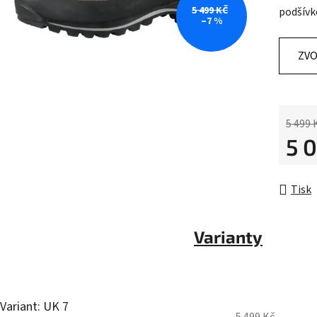
5 499 KČ
podšívk
0,0
–7 %
z
5
ZVO
hvězdič
5 499 
5 
Měrná 
Tisk
Varianty
Variant: UK 7