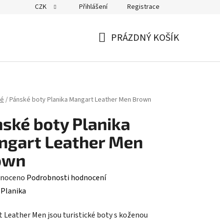
CZK
Přihlášení
Registrace
PRÁZDNÝ KOŠÍK
NÁKUPNÍ
KOŠÍK
ké
/
Pánské boty Planika Mangart Leather Men Brown
ské boty Planika
ngart Leather Men
own
né
noceno
Podrobnosti hodnocení
ení
:
Planika
tu
 Leather Men jsou turistické boty s koženou