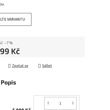
ou.
LTE VARIANTU
ek.
Kč
–7 %
099 Kč
cena:
Zeptat se
Sdílet
Popis