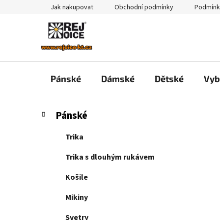
Přejít
Jak nakupovat
Obchodní podmínky
Podmínk
na
obsah
Pánské
Dámské
Dětské
Vyb
P
K
Přeskočit
Pánské
a
kategorie
o
t
s
Trika
e
t
g
Trika s dlouhým rukávem
r
o
a
r
Košile
i
n
e
Mikiny
n
í
Svetry