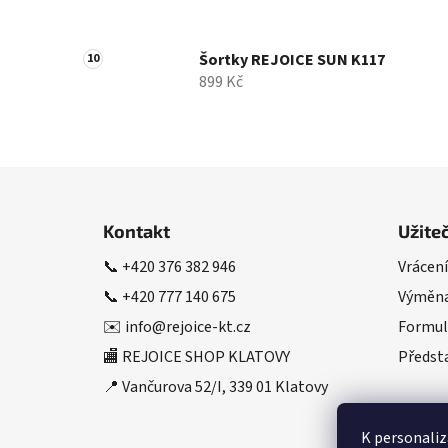
Šortky REJOICE SUN K117
899 Kč
Z
á
Kontakt
Užite
p
📞
+420 376 382 946
Vrácení
a
📞
+420 777 140 675
Výměna
t
í
✉️
info@rejoice-kt.cz
Formul
🏬 REJOICE SHOP KLATOVY
Předsta
📍 Vančurova 52/I, 339 01 Klatovy
K personaliz