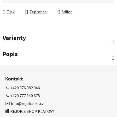
Měrná cena:
Tisk
Zeptat se
Sdílet
Varianty
Popis
Z
á
Kontakt
p
a
📞
+420 376 382 946
t
📞
+420 777 140 675
í
✉️
info@rejoice-kt.cz
🏬 REJOICE SHOP KLATOVY