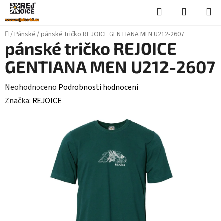
Přejít
Hledat
NÁKUPN
na
KOŠÍK
obsah
Domů
/
Pánské
/
pánské tričko REJOICE GENTIANA MEN U212-2607
pánské tričko REJOICE
GENTIANA MEN U212-2607
Průměrné
Neohodnoceno
Podrobnosti hodnocení
hodnocení
Značka:
REJOICE
produktu
je
0,0
z
5
hvězdiček.