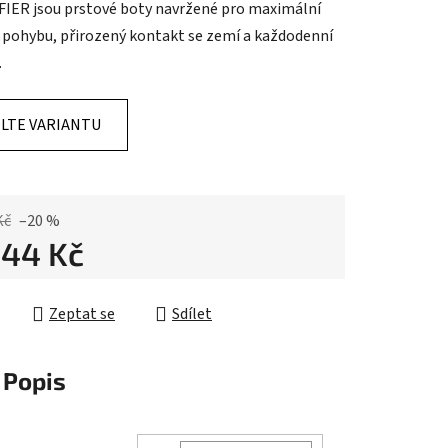
IER jsou prstové boty navržené pro maximální
 pohybu, přirozený kontakt se zemí a každodenní
.
ek.
LTE VARIANTU
Kč
–20 %
444 Kč
cena:
Zeptat se
Sdílet
Popis