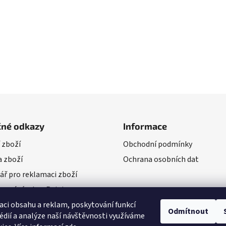
čné odkazy
Informace
 zboží
Obchodní podmínky
 zboží
Ochrana osobních dat
ář pro reklamaci zboží
vení výrobce Rejoice
aci obsahu a reklam, poskytování funkcí
Odmítnout
édií a analýze naší návštěvnosti využíváme