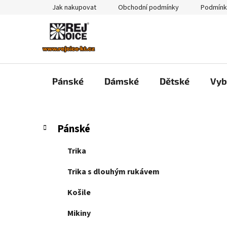
Přejít
Jak nakupovat
Obchodní podmínky
Podmínk
na
obsah
Pánské
Dámské
Dětské
Vyb
P
K
Přeskočit
Pánské
a
kategorie
o
t
s
Trika
e
t
g
Trika s dlouhým rukávem
r
o
a
r
Košile
i
n
e
Mikiny
n