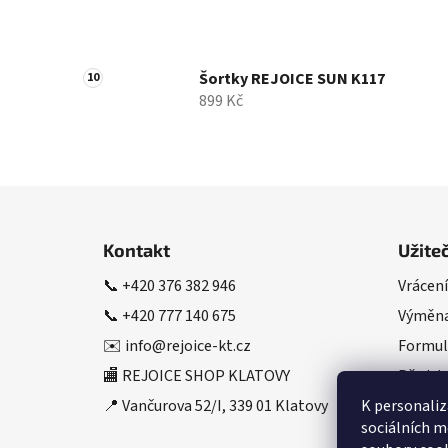
Šortky REJOICE SUN K117
899 Kč
Z
á
Kontakt
Užite
p
📞
+420 376 382 946
Vrácení
a
📞
+420 777 140 675
Výměna
t
í
✉️
info@rejoice-kt.cz
Formul
🏬 REJOICE SHOP KLATOVY
Předsta
K personaliz
📍 Vančurova 52/I, 339 01 Klatovy
sociálních m