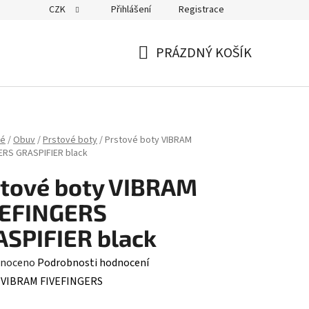
CZK
Přihlášení
Registrace
PRÁZDNÝ KOŠÍK
NÁKUPNÍ
KOŠÍK
ké
/
Obuv
/
Prstové boty
/
Prstové boty VIBRAM
ERS GRASPIFIER black
tové boty VIBRAM
VEFINGERS
SPIFIER black
né
noceno
Podrobnosti hodnocení
ení
:
VIBRAM FIVEFINGERS
tu