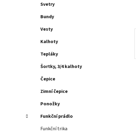
í
Svetry
p
a
Bundy
n
Vesty
e
l
Kalhoty
Tepláky
Šortky, 3/4 kalhoty
Čepice
Zimní čepice
Ponožky
Funkční prádlo
Funkční trika