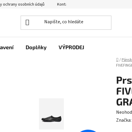
y ochrany osobních údajů
Kontakty
avení
Doplňky
VÝPRODEJ
Domů
/
Páns
FIVEFING
Prs
FI
GRA
Průměr
Neohod
hodnoc
Značka
produk