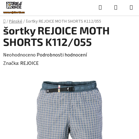
Přejít
Hledat
NÁKUPN
na
KOŠÍK
obsah
Domů
/
Pánské
/
šortky REJOICE MOTH SHORTS K112/055
šortky REJOICE MOTH
SHORTS K112/055
Průměrné
Neohodnoceno
Podrobnosti hodnocení
hodnocení
Značka:
REJOICE
produktu
je
0,0
z
5
hvězdiček.