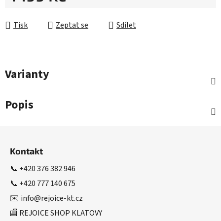
Měrná cena:
Tisk
Zeptat se
Sdílet
Varianty
Popis
Z
á
Kontakt
p
a
📞
+420 376 382 946
t
📞
+420 777 140 675
í
✉️
info@rejoice-kt.cz
🏬 REJOICE SHOP KLATOVY