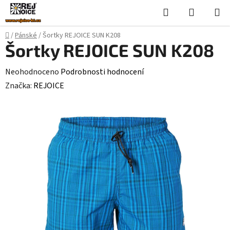
Přejít
Hledat
NÁKUPN
na
KOŠÍK
obsah
Domů
/
Pánské
/
Šortky REJOICE SUN K208
Šortky REJOICE SUN K208
Průměrné
Neohodnoceno
Podrobnosti hodnocení
hodnocení
Značka:
REJOICE
produktu
je
0,0
z
5
hvězdiček.