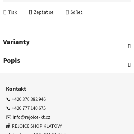
Měrná cena:
Tisk
Zeptat se
Sdílet
Varianty
Popis
Z
á
Kontakt
p
a
📞
+420 376 382 946
t
📞
+420 777 140 675
í
✉️
info@rejoice-kt.cz
🏬 REJOICE SHOP KLATOVY