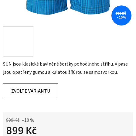
999 KČ
–10 %
SUN jsou klasické bavlněné šortky pohodlného střihu. V pase
jsou opatřeny gumou a kulatou šňůrou se samosvorkou.
ZVOLTE VARIANTU
999 Kč
–10 %
899 Kč