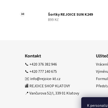
Šortky REJOICE SUN K249
899 Kč
Z
á
Kontakt
Užite
p
📞
+420 376 382 946
Vrácení
a
📞
+420 777 140 675
Výměna
t
í
✉️
info@rejoice-kt.cz
Formul
🏬 REJOICE SHOP KLATOVY
Předsta
📍 Vančurova 52/I, 339 01 Klatovy
K personaliz