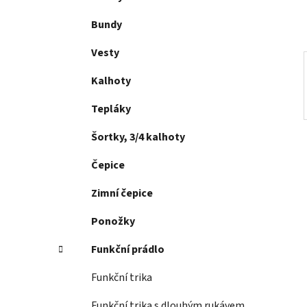
p
a
Bundy
n
Vesty
e
l
Kalhoty
Tepláky
Šortky, 3/4 kalhoty
Čepice
Zimní čepice
Ponožky
Funkční prádlo
Funkční trika
Funkční trika s dlouhým rukávem