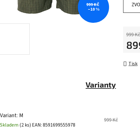
z
ZVO
999 KČ
–10 %
5
hvězdič
999 Kč
89
Měrná 
Tisk
Varianty
Variant: M
999 Kč
Skladem
(2 ks)
EAN:
8591699555978