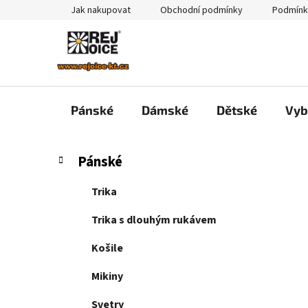
Přejít
Jak nakupovat
Obchodní podmínky
Podmínk
na
obsah
Pánské
Dámské
Dětské
Vyb
P
K
Přeskočit
Pánské
a
kategorie
o
t
s
Trika
e
t
g
Trika s dlouhým rukávem
r
o
a
r
Košile
i
n
e
Mikiny
n
í
Svetry