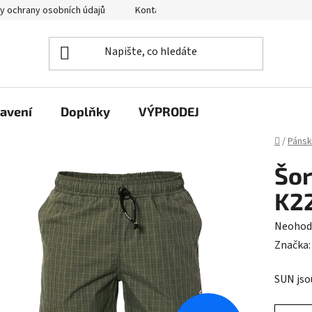
y ochrany osobních údajů
Kontakty
avení
Doplňky
VÝPRODEJ
Domů
/
Páns
Šor
K2
Průměr
Neohod
hodnoc
Značka
produk
SUN jso
je
0,0