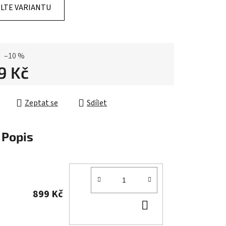
LTE VARIANTU
ek.
–10 %
9 Kč
cena:
Zeptat se
Sdílet
Popis
899 Kč
DO
KOŠÍKU