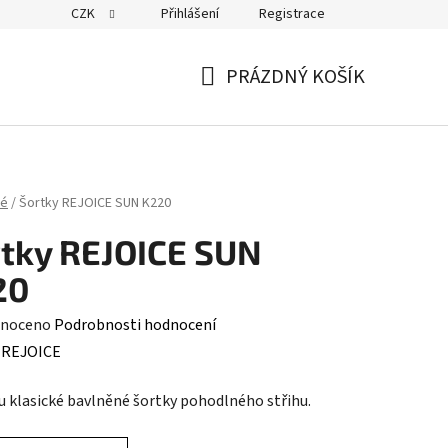
CZK
Přihlášení
Registrace
PRÁZDNÝ KOŠÍK
NÁKUPNÍ
KOŠÍK
ké
/
Šortky REJOICE SUN K220
tky REJOICE SUN
20
né
noceno
Podrobnosti hodnocení
ení
:
REJOICE
tu
u klasické bavlněné šortky pohodlného střihu.