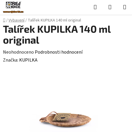
Přejít
Hledat
NÁKUPN
na
KOŠÍK
obsah
Domů
/
Vybavení
/
Talířek KUPILKA 140 ml original
Talířek KUPILKA 140 ml
original
Průměrné
Neohodnoceno
Podrobnosti hodnocení
hodnocení
Značka:
KUPILKA
produktu
je
0,0
z
5
hvězdiček.