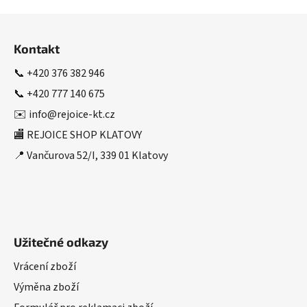
Z
á
Kontakt
p
a
📞
+420 376 382 946
t
📞
+420 777 140 675
í
✉️
info@rejoice-kt.cz
🏬 REJOICE SHOP KLATOVY
📍 Vančurova 52/I, 339 01 Klatovy
Užitečné odkazy
Vrácení zboží
Výměna zboží