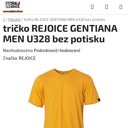
Přejít
Hledat
NÁKUPN
na
KOŠÍK
obsah
Domů
/
Pánské
/
tričko REJOICE GENTIANA MEN U328 bez potisku
tričko REJOICE GENTIANA
MEN U328 bez potisku
Průměrné
Neohodnoceno
Podrobnosti hodnocení
hodnocení
Značka:
REJOICE
produktu
je
0,0
z
5
hvězdiček.