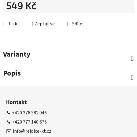
549 Kč
Měrná cena:
Tisk
Zeptat se
Sdílet
Varianty
Popis
Z
á
Kontakt
p
a
📞
+420 376 382 946
t
📞
+420 777 140 675
í
✉️
info@rejoice-kt.cz