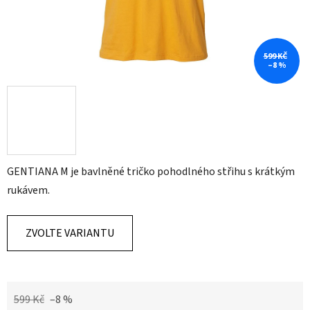
599 KČ
–8 %
GENTIANA M je bavlněné tričko pohodlného střihu s krátkým
rukávem.
ZVOLTE VARIANTU
599 Kč
–8 %