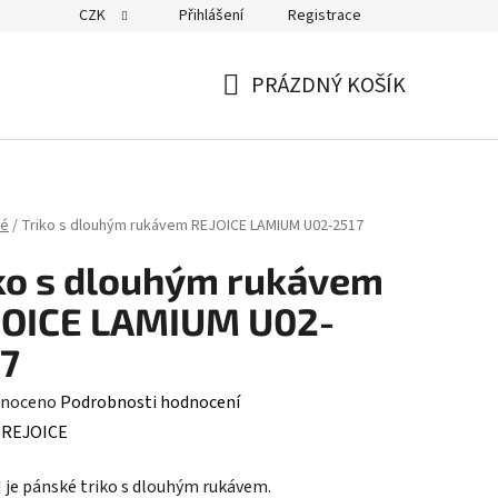
CZK
Přihlášení
Registrace
PRÁZDNÝ KOŠÍK
NÁKUPNÍ
KOŠÍK
ké
/
Triko s dlouhým rukávem REJOICE LAMIUM U02-2517
ko s dlouhým rukávem
JOICE LAMIUM U02-
7
né
noceno
Podrobnosti hodnocení
ení
:
REJOICE
tu
je pánské triko s dlouhým rukávem.