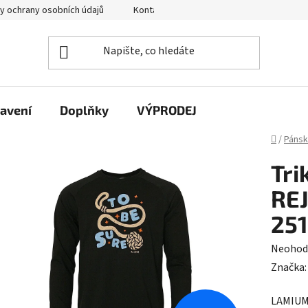
y ochrany osobních údajů
Kontakty
avení
Doplňky
VÝPRODEJ
Domů
/
Páns
Tri
RE
251
Průměr
Neohod
hodnoc
Značka
produk
LAMIUM 
je