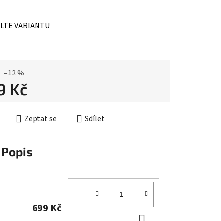
LTE VARIANTU
ek.
–12 %
9 Kč
cena:
Zeptat se
Sdílet
Popis
699 Kč
DO