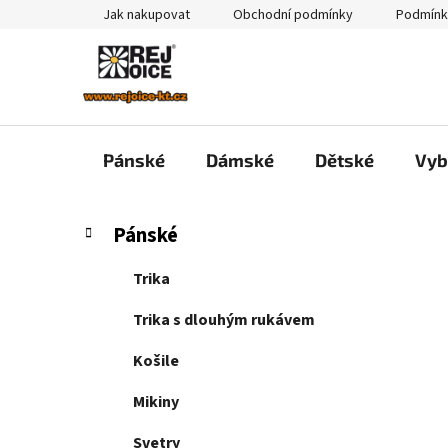
Přejít
Jak nakupovat
Obchodní podmínky
Podmínk
na
obsah
Pánské
Dámské
Dětské
Vyb
P
K
Přeskočit
Pánské
a
kategorie
o
t
s
Trika
e
t
g
Trika s dlouhým rukávem
r
o
a
r
Košile
i
n
e
Mikiny
n
í
Svetry