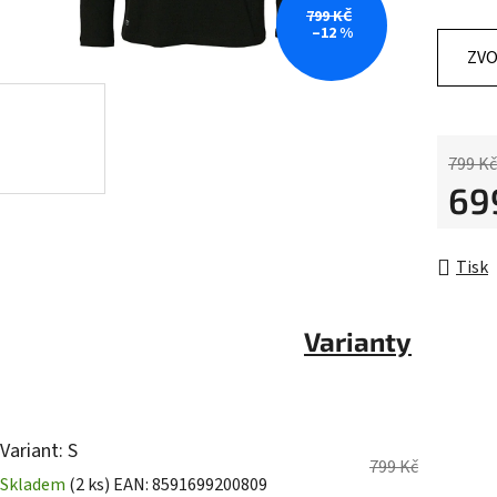
799 KČ
0,0
–12 %
z
ZVO
5
hvězdič
799 Kč
69
Měrná 
Tisk
Varianty
Variant: S
799 Kč
Skladem
(2 ks)
EAN:
8591699200809