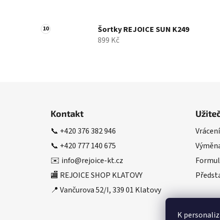
Šortky REJOICE SUN K249
899 Kč
Z
á
Kontakt
Užite
p
📞
+420 376 382 946
Vrácení
a
📞
+420 777 140 675
Výměna
t
í
✉️
info@rejoice-kt.cz
Formul
🏬 REJOICE SHOP KLATOVY
Předsta
📍 Vančurova 52/I, 339 01 Klatovy
K personaliz