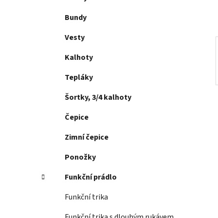
p
a
Bundy
n
Vesty
e
l
Kalhoty
Tepláky
Šortky, 3/4 kalhoty
Čepice
Zimní čepice
Ponožky
Funkční prádlo
Funkční trika
Funkční trika s dlouhým rukávem